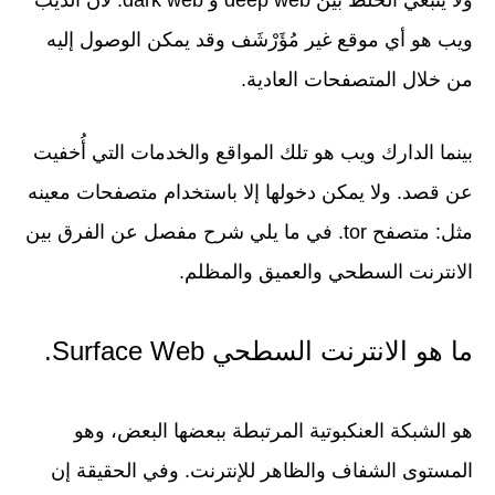
ولا ينبغي الخلط بين deep web و dark web. لأن الديب
ويب هو أي موقع غير مُؤَرْشَف وقد يمكن الوصول إليه
من خلال المتصفحات العادية.
بينما الدارك ويب هو تلك المواقع والخدمات التي أُخفيت
عن قصد. ولا يمكن دخولها إلا باستخدام متصفحات معينه
مثل: متصفح tor. في ما يلي شرح مفصل عن الفرق بين
الانترنت السطحي والعميق والمظلم.
ما هو الانترنت السطحي Surface Web.
هو الشبكة العنكبوتية المرتبطة ببعضها البعض، وهو
المستوى الشفاف والظاهر للإنترنت. وفي الحقيقة إن