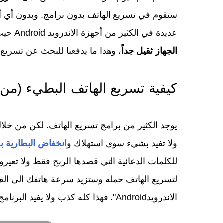
ستقوم في تسريع الهاتف بدون برامج. وبدون أي أ
عديدة في الكثير من أجهزة الاندرويد Android حيث تبدأ بالتجمد والتباطؤ بشكل متدرج كلما زاد عمرها. ويصبح
الجهاز ثقيل جداً
، وهذا ما يدفعنا للبحث عن تسريع ا
كيفية تسريع الهاتف البطيء (من 
يوجد الكثير من برامج تسريع الهاتف. لكن من خلال 
ولا تفيد بشيء سوى استهلاك و
انخفاض البطارية 
للكلمات الدعائية التي قصدها الربح فقط ولا تعيروا
لتسريع الهاتف حمله وستزيد سرعة هاتفك الى ال
الاندرويدAndroid".
فهذا كله كذب ولا يفيد البرنام