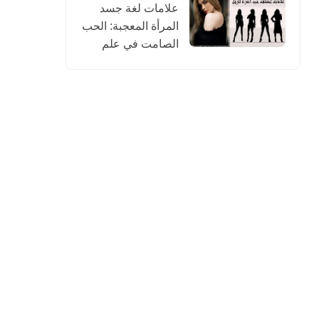
علامات لغة جسد
المرأة المعجبة: الحب
الصامت في علم
النفس